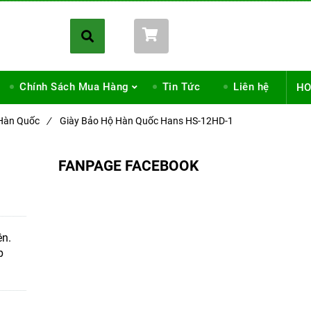
Giỏ hàng (
0
)
Chính Sách Mua Hàng
Tin Tức
Liên hệ
HO
 Hàn Quốc
/
Giày Bảo Hộ Hàn Quốc Hans HS-12HD-1
FANPAGE FACEBOOK
ên.
p