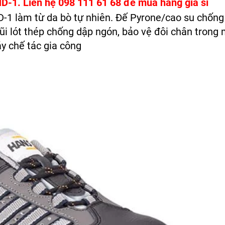
-1. Liên hệ 098 111 61 68 để mua hàng giá sỉ
1 làm từ da bò tự nhiên. Đế Pyrone/cao su chống
mũi lót thép chống dập ngón, bảo vệ đôi chân trong 
y chế tác gia công