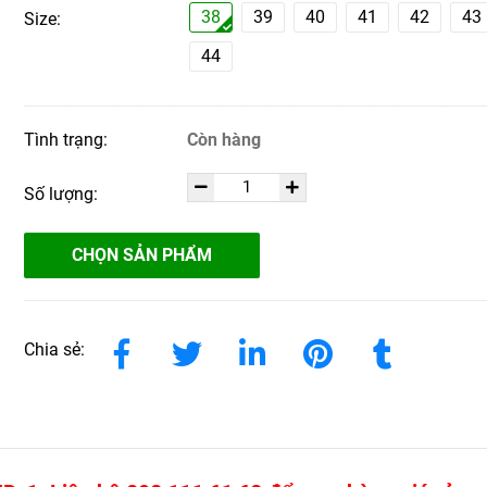
38
39
40
41
42
43
Size:
44
Tình trạng:
Còn hàng
Số lượng:
CHỌN SẢN PHẨM
Chia sẻ: