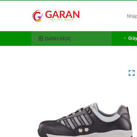
DANH MỤC
Già