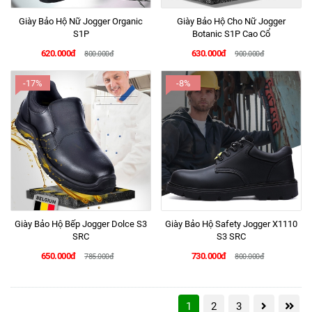
Giày Bảo Hộ Nữ Jogger Organic
Giày Bảo Hộ Cho Nữ Jogger
S1P
Botanic S1P Cao Cổ
620.000đ
630.000đ
800.000đ
900.000đ
-17%
-8%
Giày Bảo Hộ Bếp Jogger Dolce S3
Giày Bảo Hộ Safety Jogger X1110
SRC
S3 SRC
650.000đ
730.000đ
785.000đ
800.000đ
1
2
3