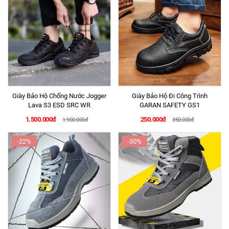
Giày Bảo Hộ Chống Nước Jogger
Giày Bảo Hộ Đi Công Trình
Lava S3 ESD SRC WR
GARAN SAFETY GS1
1.500.000đ
250.000đ
1.900.000đ
350.000đ
-22%
-30%