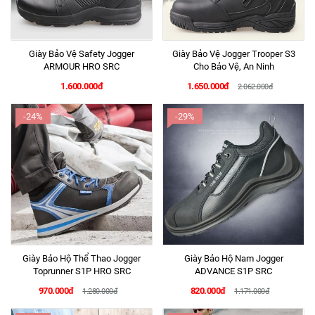
Giày Bảo Vệ Safety Jogger
Giày Bảo Vệ Jogger Trooper S3
ARMOUR HRO SRC
Cho Bảo Vệ, An Ninh
1.600.000đ
1.650.000đ
2.062.000đ
-24%
-29%
Giày Bảo Hộ Thể Thao Jogger
Giày Bảo Hộ Nam Jogger
Toprunner S1P HRO SRC
ADVANCE S1P SRC
970.000đ
820.000đ
1.280.000đ
1.171.000đ