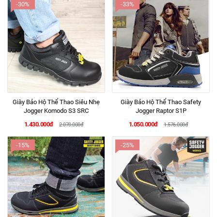
-30%
-33%
Giày Bảo Hộ Thể Thao Siêu Nhẹ
Giày Bảo Hộ Thể Thao Safety
Jogger Komodo S3 SRC
Jogger Raptor S1P
1.430.000đ
1.050.000đ
2.070.000đ
1.576.000đ
-15%
-25%