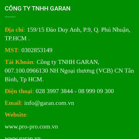
CÔNG TY TNHH GARAN
Địa chỉ
:
159/15 Đào Duy Anh, P.9, Q. Phú Nhuận,
TP.HCM .
MST
:
0302853149
Tài Khoản
:
Công ty TNHH GARAN,
007.100.0966130 NH Ngoại thương (VCB) CN Tân
Bình, Tp HCM.
Điện thoại
:
028 3997 3844 - 08 999 09 300
Email
:
info@garan.com.vn
Website
:
www.pro-pro.com.vn
www.garan.vn