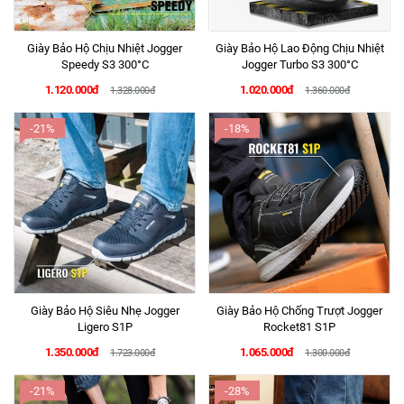
Giày Bảo Hộ Chịu Nhiệt Jogger
Giày Bảo Hộ Lao Động Chịu Nhiệt
Speedy S3 300°C
Jogger Turbo S3 300°C
1.120.000đ
1.020.000đ
1.328.000đ
1.360.000đ
-21%
-18%
Giày Bảo Hộ Siêu Nhẹ Jogger
Giày Bảo Hộ Chống Trượt Jogger
Ligero S1P
Rocket81 S1P
1.350.000đ
1.065.000đ
1.723.000đ
1.300.000đ
-21%
-28%