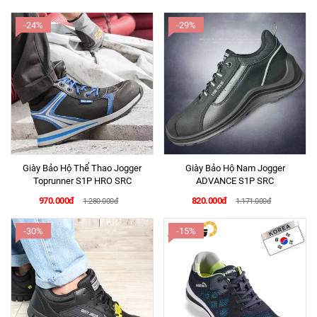
-24%
-29%
Giày Bảo Hộ Thể Thao Jogger
Giày Bảo Hộ Nam Jogger
Toprunner S1P HRO SRC
ADVANCE S1P SRC
970.000đ
820.000đ
1.280.000đ
1.171.000đ
-30%
-15%