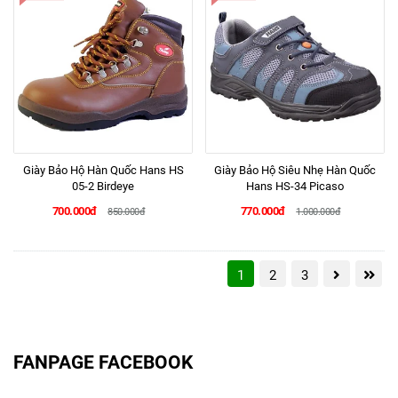
Giày Bảo Hộ Hàn Quốc Hans HS
Giày Bảo Hộ Siêu Nhẹ Hàn Quốc
05-2 Birdeye
Hans HS-34 Picaso
700.000đ
770.000đ
850.000đ
1.000.000đ
1
2
3
FANPAGE FACEBOOK