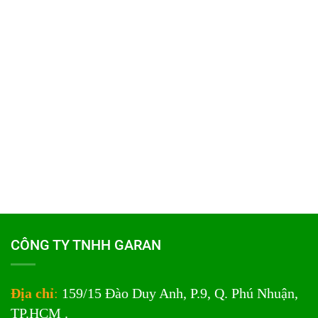
CÔNG TY TNHH GARAN
Địa chỉ
:
159/15 Đào Duy Anh, P.9, Q. Phú Nhuận,
TP.HCM .