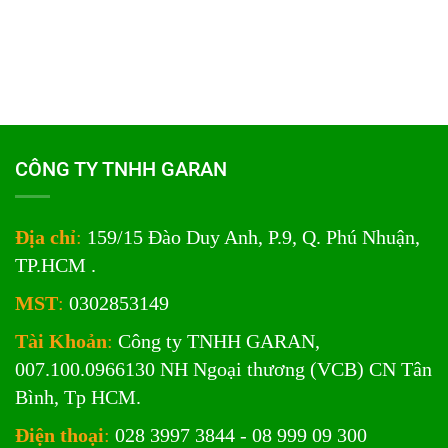
CÔNG TY TNHH GARAN
Địa chỉ
:
159/15 Đào Duy Anh, P.9, Q. Phú Nhuận,
TP.HCM .
MST
:
0302853149
Tài Khoản
:
Công ty TNHH GARAN,
007.100.0966130 NH Ngoại thương (VCB) CN Tân
Bình, Tp HCM.
Điện thoại
:
028 3997 3844 - 08 999 09 300