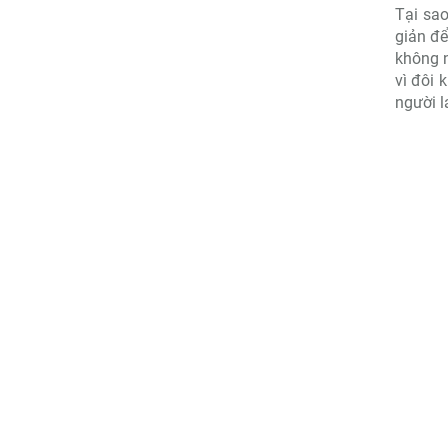
Tại sao
giản để
không n
vì đôi 
người 