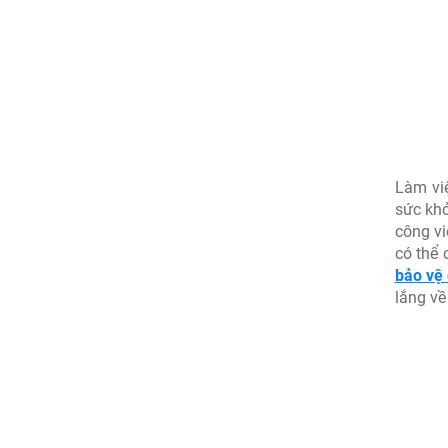
Làm vi
sức khỏ
công v
có thể 
bảo vệ
lắng về