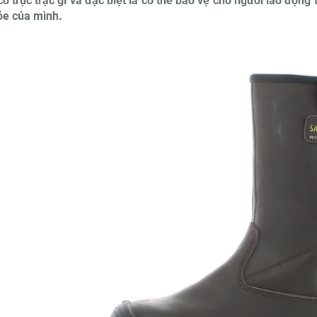
ó trục trặc gì và đặc biệt là có thể bảo vệ cho người lao động
ỏe của mình.