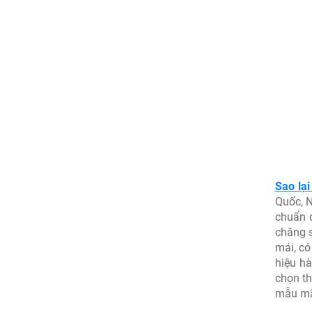
Sao lạ
Quốc, N
chuẩn q
chăng s
mái, có
hiệu hà
chọn th
mẫu mã 