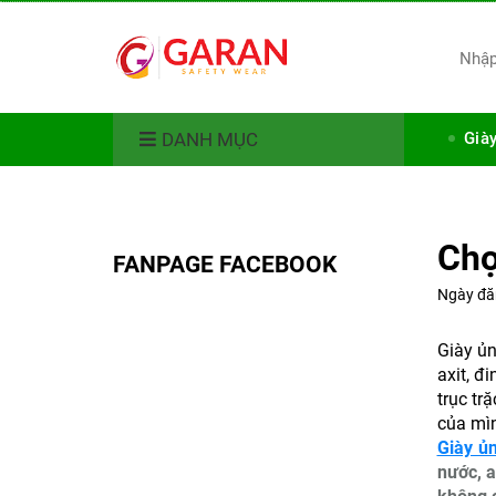
DANH MỤC
Già
Chọ
FANPAGE FACEBOOK
Ngày đă
Giày ủn
axit, đ
trục tr
của mì
Giày ủ
nước, a