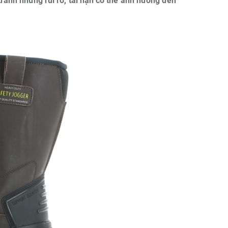
 tránh những rủi ro, tai nạn có thể ảnh hưởng đến