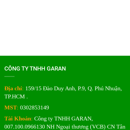
CÔNG TY TNHH GARAN
Địa chỉ
:
159/15 Đào Duy Anh, P.9, Q. Phú Nhuận,
TP.HCM .
MST
:
0302853149
Tài Khoản
:
Công ty TNHH GARAN,
007.100.0966130 NH Ngoại thương (VCB) CN Tân