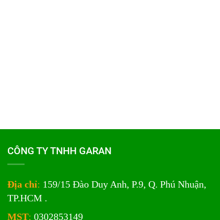
CÔNG TY TNHH GARAN
Địa chỉ
:
159/15 Đào Duy Anh, P.9, Q. Phú Nhuận,
TP.HCM .
MST
:
0302853149