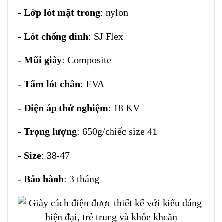
-
Lớp lót mặt trong
: nylon
-
Lót chống đinh
: SJ Flex
-
Mũi giày
: Composite
-
Tấm lót chân
: EVA
-
Điện áp thử nghiệm
: 18 KV
-
Trọng lượng
: 650g/chiếc size 41
-
Size
: 38-47
-
Bảo hành
: 3 tháng