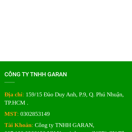
CÔNG TY TNHH GARAN
Địa chỉ
:
159/15 Đào Duy Anh, P.9, Q. Phú Nhuận,
TP.HCM .
MST
:
0302853149
Tài Khoản
:
Công ty TNHH GARAN,