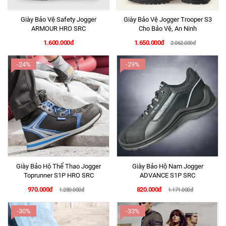
Giày Bảo Vệ Safety Jogger
Giày Bảo Vệ Jogger Trooper S3
ARMOUR HRO SRC
Cho Bảo Vệ, An Ninh
1.600.000đ
1.650.000đ
2.062.000đ
-24%
-29%
Giày Bảo Hộ Thể Thao Jogger
Giày Bảo Hộ Nam Jogger
Toprunner S1P HRO SRC
ADVANCE S1P SRC
970.000đ
820.000đ
1.280.000đ
1.171.000đ
-30%
-33%