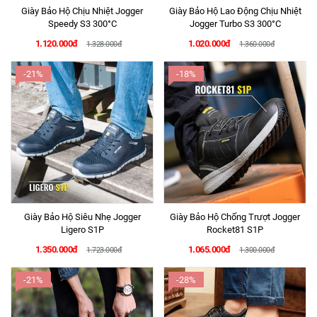
Giày Bảo Hộ Chịu Nhiệt Jogger
Giày Bảo Hộ Lao Động Chịu Nhiệt
Speedy S3 300°C
Jogger Turbo S3 300°C
1.120.000đ
1.020.000đ
1.328.000đ
1.360.000đ
-21%
-18%
Giày Bảo Hộ Siêu Nhẹ Jogger
Giày Bảo Hộ Chống Trượt Jogger
Ligero S1P
Rocket81 S1P
1.350.000đ
1.065.000đ
1.723.000đ
1.300.000đ
-21%
-28%