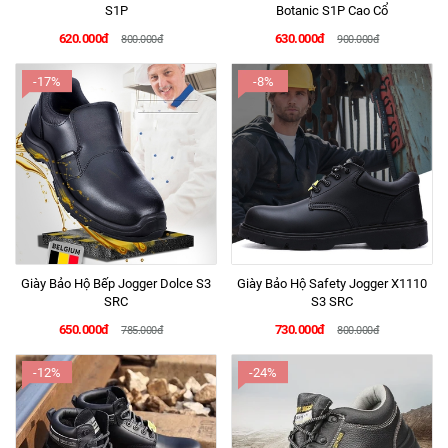
S1P
Botanic S1P Cao Cổ
620.000đ
630.000đ
800.000đ
900.000đ
-17%
-8%
Giày Bảo Hộ Bếp Jogger Dolce S3
Giày Bảo Hộ Safety Jogger X1110
SRC
S3 SRC
650.000đ
730.000đ
785.000đ
800.000đ
-12%
-24%