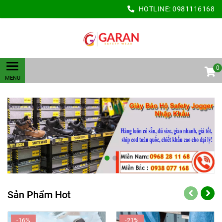
HOTLINE:
0981116168
0
Sản Phẩm Hot
-16%
-21%