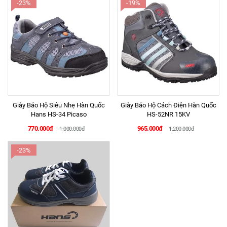
-23%
-19%
Giày Bảo Hộ Siêu Nhẹ Hàn Quốc
Giày Bảo Hộ Cách Điện Hàn Quốc
Hans HS-34 Picaso
HS-52NR 15KV
770.000đ
965.000đ
1.000.000đ
1.200.000đ
-23%