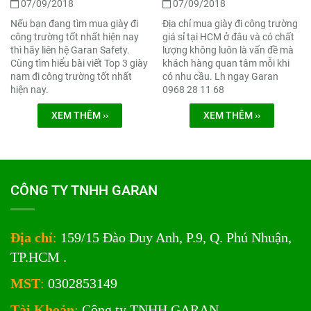
07/09/2018
07/09/2018
Nếu bạn đang tìm mua giày đi
Địa chỉ mua giày đi công trường
công trường tốt nhất hiện nay
giá sỉ tại HCM ở đâu và có chất
thì hãy liên hệ Garan Safety.
lượng không luôn là vấn đề mà
Cùng tìm hiểu bài viết Top 3 giày
khách hàng quan tâm mỗi khi
nam đi công trường tốt nhất
có nhu cầu. Lh ngay Garan
hiện nay.
0968 28 11 68
XEM THÊM ››
XEM THÊM ››
CÔNG TY TNHH GARAN
Địa chỉ
:
159/15 Đào Duy Anh, P.9, Q. Phú Nhuận,
TP.HCM .
MST
:
0302853149
Tài Khoản
:
Công ty TNHH GARAN,