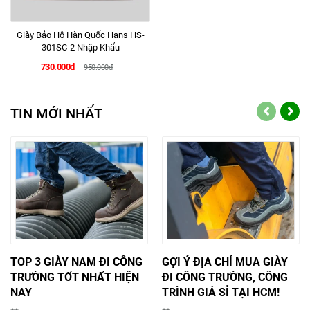
Giày Bảo Hộ Hàn Quốc Hans HS-
301SC-2 Nhập Khẩu
730.000đ
950.000đ
TIN MỚI NHẤT
TOP 3 GIÀY NAM ĐI CÔNG
GỢI Ý ĐỊA CHỈ MUA GIÀY
TRƯỜNG TỐT NHẤT HIỆN
ĐI CÔNG TRƯỜNG, CÔNG
NAY
TRÌNH GIÁ SỈ TẠI HCM!