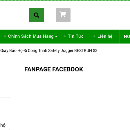
Giỏ hàng (
0
)
Chính Sách Mua Hàng
Tin Tức
Liên hệ
HO
Giày Bảo Hộ Đi Công Trình Safety Jogger BESTRUN S3
FANPAGE FACEBOOK
 hộ