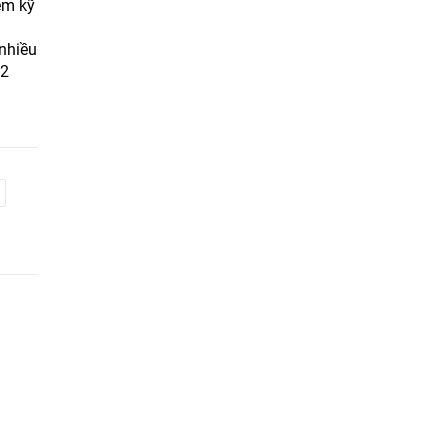
em kỹ
 nhiều
 2
t