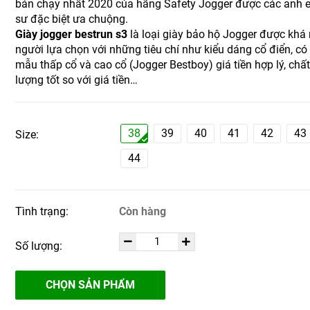
bán chạy nhất 2020 của hãng Safety Jogger được các anh 
sư đặc biệt ưa chuộng.
Giày jogger bestrun
s3
là loại giày bảo hộ Jogger được khá
người lựa chọn với những tiêu chí như kiểu dáng cổ điển, có
mẫu thấp cổ và cao cổ (Jogger Bestboy) giá tiền hợp lý, chấ
lượng tốt so với giá tiền…
38
39
40
41
42
43
Size:
44
Tình trạng:
Còn hàng
Số lượng:
CHỌN SẢN PHẨM