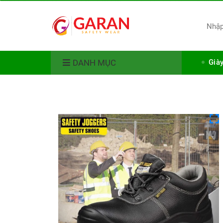
DANH MỤC
Già