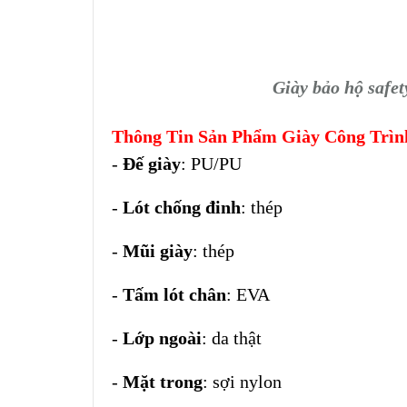
Giày bảo hộ safet
Thông Tin Sản Phẩm Giày Công Trình
-
Đế giày
: PU/PU
-
Lót chống đinh
: thép
-
Mũi giày
: thép
-
Tấm lót chân
: EVA
-
Lớp ngoài
: da thật
-
Mặt trong
: sợi nylon