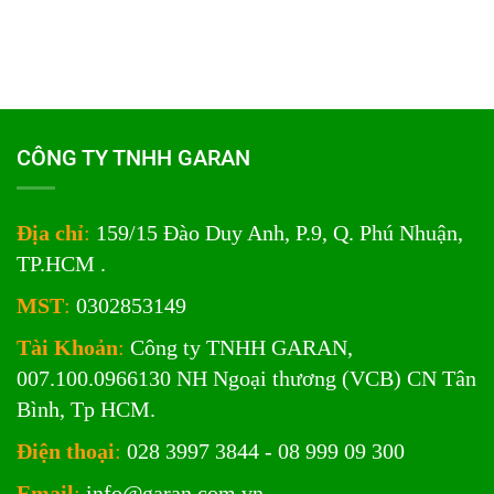
CÔNG TY TNHH GARAN
Địa chỉ
:
159/15 Đào Duy Anh, P.9, Q. Phú Nhuận,
TP.HCM .
MST
:
0302853149
Tài Khoản
:
Công ty TNHH GARAN,
007.100.0966130 NH Ngoại thương (VCB) CN Tân
Bình, Tp HCM.
Điện thoại
:
028 3997 3844 - 08 999 09 300
Email
:
info@garan.com.vn