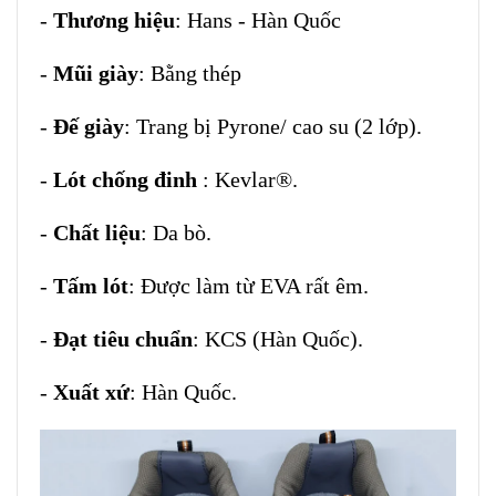
-
Thương hiệu
: Hans - Hàn Quốc
-
Mũi giày
: Bằng thép
-
Đế giày
: Trang bị Pyrone/ cao su (2 lớp).
-
Lót chống đinh
: Kevlar®.
-
Chất liệu
: Da bò.
-
Tấm lót
: Được làm từ EVA rất êm.
-
Đạt tiêu chuẩn
: KCS (Hàn Quốc).
-
Xuất xứ
: Hàn Quốc.