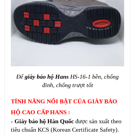
Đế
giày bảo hộ Hans
HS-16-1 bền, chống
đinh, chống trượt tốt
TÍNH NĂNG NỔI BẬT CỦA GIÀY BẢO
HỘ CAO CẤP HANS :
-
Giày bảo hộ Hàn Quốc
được sản xuất theo
tiêu chuẩn KCS (Korean Certificate Safety).