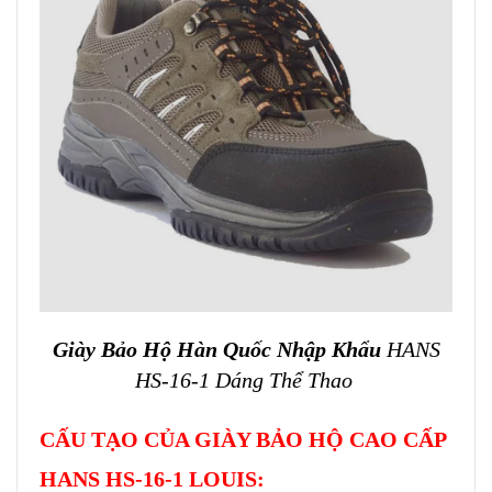
Giày Bảo Hộ Hàn Quốc Nhập Khẩu
HANS
HS-16-1 Dáng Thể Thao
CẤU TẠO CỦA GIÀY BẢO HỘ CAO CẤP
HANS HS-16-1 LOUIS: